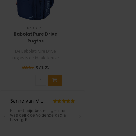
BABOLAT
Babolat Pure Drive
Rugtas
De Babolat Pure Drive
rugtas is de ideale keuze
voor de veeleisende
€71,99
€89,99
tennisser di..