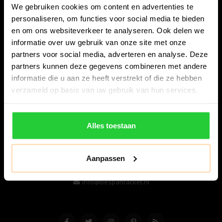
We gebruiken cookies om content en advertenties te
personaliseren, om functies voor social media te bieden
en om ons websiteverkeer te analyseren. Ook delen we
informatie over uw gebruik van onze site met onze
partners voor social media, adverteren en analyse. Deze
partners kunnen deze gegevens combineren met andere
informatie die u aan ze heeft verstrekt of die ze hebben
Bespanracket.nl is dé racketspecialist van Lelystad en
verzameld op basis van uw gebruik van hun services.
omstreken.
Snijdersstraat 6
Alles toestaan
8224 AA Lelystad
Nederland
Aanpassen
06-57276080
info@bespanracket.nl