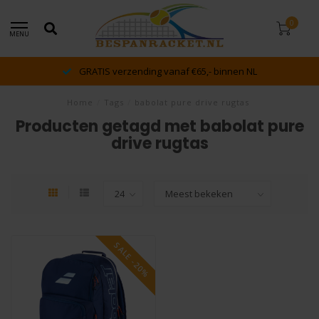
0
MENU
GRATIS verzending vanaf €65,- binnen NL
Home
/
Tags
/
babolat pure drive rugtas
Producten getagd met babolat pure
drive rugtas
SALE -20%