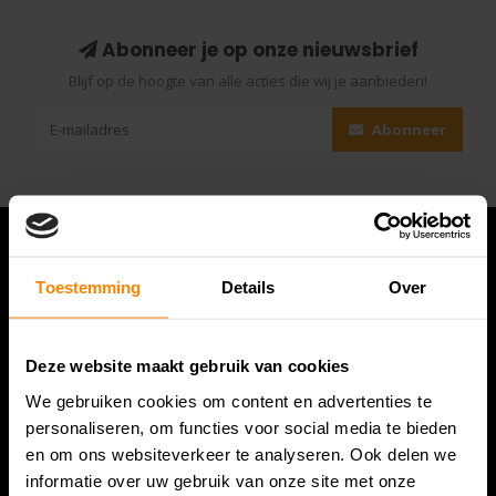
Abonneer je op onze nieuwsbrief
Blijf op de hoogte van alle acties die wij je aanbieden!
Abonneer
Toestemming
Details
Over
Deze website maakt gebruik van cookies
We gebruiken cookies om content en advertenties te
personaliseren, om functies voor social media te bieden
en om ons websiteverkeer te analyseren. Ook delen we
Bespanracket.nl is dé racketspecialist van Lelystad en
informatie over uw gebruik van onze site met onze
omstreken.