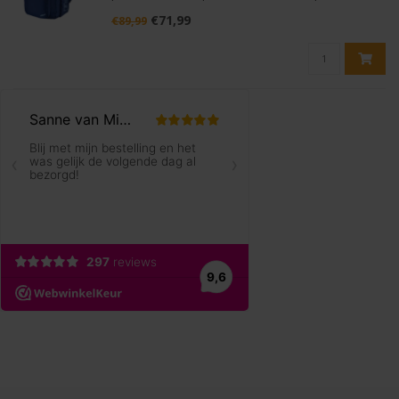
als in het dagelijks leven. Met een XXL volume en 3
€71,99
€89,99
compartimenten biedt deze rugzak voldoende
ruimte voor maxi