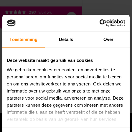
Toestemming
Details
Over
Deze website maakt gebruik van cookies
We gebruiken cookies om content en advertenties te
Abonneer je op onze nieuwsbrief
personaliseren, om functies voor social media te bieden
Blijf op de hoogte van alle acties die wij je aanbieden!
en om ons websiteverkeer te analyseren. Ook delen we
informatie over uw gebruik van onze site met onze
Abonneer
partners voor social media, adverteren en analyse. Deze
partners kunnen deze gegevens combineren met andere
informatie die u aan ze heeft verstrekt of die ze hebben
verzameld op basis van uw gebruik van hun services.