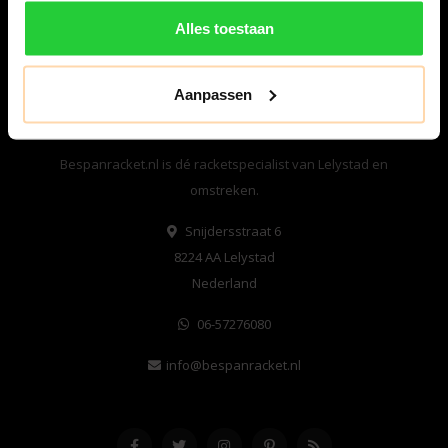
Alles toestaan
Aanpassen
Bespanracket.nl is dé racketspecialist van Lelystad en
omstreken.
Snijdersstraat 6
8224 AA Lelystad
Nederland
06-57276080
info@bespanracket.nl