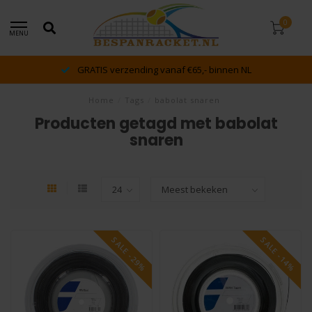
0
MENU
GRATIS verzending vanaf €65,- binnen NL
Home
/
Tags
/
babolat snaren
Producten getagd met babolat
snaren
SALE -29%
SALE -14%