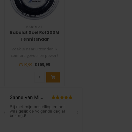
BABOLAT
Babolat Xcel Rol 200M
Tennissnaar
Zoek je naar uitzonderlijk
comfort, gevoel en power?
XCEL is de beste snaar, afg..
€169,99
€319,99