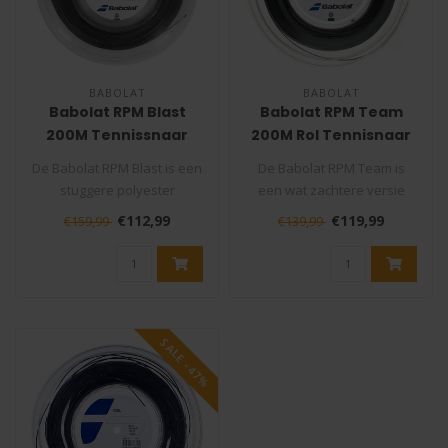
BABOLAT
BABOLAT
Babolat RPM Blast
Babolat RPM Team
200M Tennissnaar
200M Rol Tennisnaar
De Babolat RPM Blast is een
De Babolat RPM Team is
stuggere polyester
een wat zachtere versie
tennissnaar die veel
van de RPM Blast waardoor
€112,99
€119,99
€159,99
€139,99
controle e..
je net ..
SALE -47%