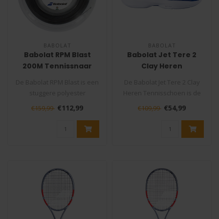
BABOLAT
BABOLAT
Babolat RPM Blast
Babolat Jet Tere 2
200M Tennissnaar
Clay Heren
Tennisschoen
De Babolat RPM Blast is een
De Babolat Jet Tere 2 Clay
stuggere polyester
Heren Tennisschoen is de
tennissnaar die veel
ultieme keuze voor elke
€112,99
€54,99
€159,99
€109,99
controle e..
tenn..