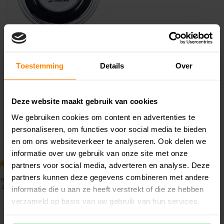
BABOLAT
Babolat Xcel Rol 200M
Tennissnaar
Toestemming
Details
Over
Zoek je naar uitzonderlijk
comfort, gevoel en power?
Deze website maakt gebruik van cookies
XCEL is de beste snaar, afg..
€169,99
€319,99
We gebruiken cookies om content en advertenties te
personaliseren, om functies voor social media te bieden
en om ons websiteverkeer te analyseren. Ook delen we
informatie over uw gebruik van onze site met onze
partners voor social media, adverteren en analyse. Deze
partners kunnen deze gegevens combineren met andere
informatie die u aan ze heeft verstrekt of die ze hebben
verzameld op basis van uw gebruik van hun services.