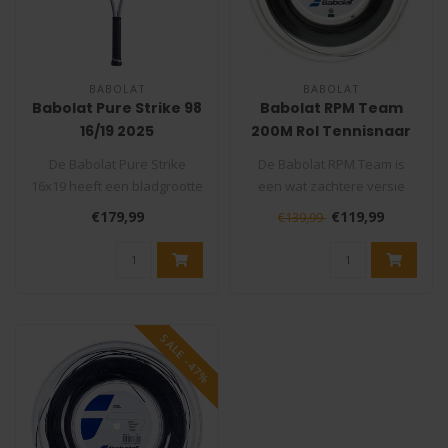
BABOLAT
BABOLAT
Babolat Pure Strike 98
Babolat RPM Team
16/19 2025
200M Rol Tennisnaar
Tennisracket Carbon
De Babolat Pure Strike
De Babolat RPM Team is
Grey
16x19 heeft een bladgrootte
een wat zachtere versie
van 98 inch(630 cm² )
van de RPM Blast waardoor
€179,99
€119,99
€139,99
hierme..
je net ..
SALE -47%