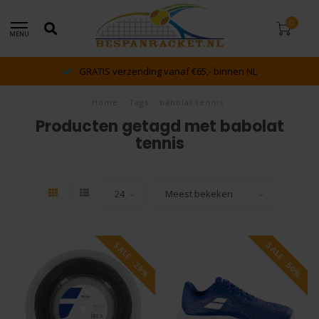
0
MENU
GRATIS verzending vanaf €65,- binnen NL
Home
/
Tags
/
babolat tennis
Producten getagd met babolat
tennis
SALE -29%
SALE -50%