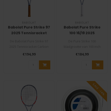
BABOLAT
BABOLAT
Babolat Pure Strike 97
Babolat Pure Strike
2025 Tennisracket
100 16/19 2025
Carbon Grey
Tennisracket Carbon
De Babolat Pure Strike 97
De Pure Strike 100
Grey
2025 Tennisracket Carbon
bladgrootte van 100 inch
Grey is de opvolger van de
(645 cm²) en in combinatie
€194,99
€184,99
Pu..
met een ..
SALE -14%